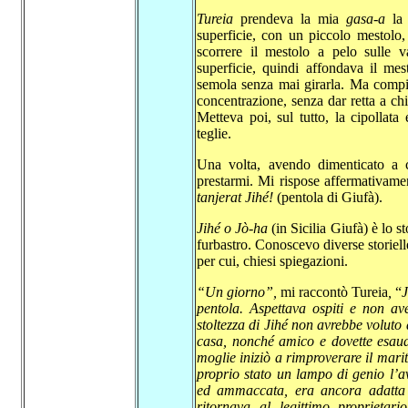
Tureia
prendeva la mia
gasa-a
la
superficie, con un piccolo mestolo,
scorrere il mestolo a pelo sulle v
superficie, quindi affondava il mes
semola senza mai girarla. Ma compiv
concentrazione, senza dar retta a ch
Metteva poi, sul tutto, la cipollat
teglie.
Una volta, avendo dimenticato a
prestarmi. Mi rispose affermativamen
tanjerat Jihé!
(pentola di Giufà).
Jihé o Jò-ha
(in Sicilia Giufà) è lo st
furbastro. Conoscevo diverse storiel
per cui, chiesi spiegazioni.
“Un giorno”,
mi raccontò Tureia
,
“
J
pentola. Aspettava ospiti e non
av
stoltezza di Jihé non avrebbe voluto 
casa, nonché amico e dovette esaud
moglie iniziò a rimproverare il mar
proprio stato un lampo di genio l’a
ed ammaccata, era ancora adatta 
ritornava al legittimo proprietar