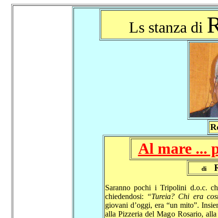
R
Ls stanza di
R
Al mare ...
di
Saranno pochi i Tripolini d.o.c. c
chiedendosi:
“Tureia? Chi era cos
giovani d’oggi, era “un mito”. Insie
alla Pizzeria del Mago Rosario, alla 