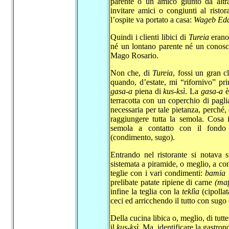
parente o un amico giunto da altra
invitare amici o congiunti al risto
l’ospite va portato a casa:
Wageb Edd
Quindi i clienti libici di
Tureia
erano
né un lontano parente né un conosce
Mago Rosario.
Non che, di
Tureia
, fossi un gran 
quando, d’estate, mi “rifornivo” pr
gasa-a
piena di
kus-ksì
. La
gasa-a
è
terracotta con un coperchio di paglia
necessaria per tale pietanza, perché
raggiungere tutta la semola. Cosa i
semola a contatto con il fondo
(condimento, sugo).
Entrando nel ristorante si notava 
sistemata a piramide, o meglio, a con
teglie con i vari condimenti:
bamia
prelibate patate ripiene di carne
(ma
infine la teglia con la
teklìa
(cipollat
ceci ed arricchendo il tutto con sugo 
Della cucina libica o, meglio, di tutt
il
kus-ksì
. Ma, identificare la gastro