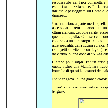
responsabile nel farci commettere 
erano i soli, ovviamente. La latteri
iniziare le passeggiate sul Corso o l
dirimpetto.
Una menzione a parte merita quella p
accesso al Cinema “Corso”. In un p
ottimi arancini, zeppole salate, pizze
quelli alla cipolla. Gli “scacci” so
coperte da un altra sfoglia di pasta 
altre specialità della cucina ebraica,
(Zampetti di vitello con fagioli), 
inevitabile buona dose di “Alka-Seltz
C’erano poi i
sinfaz
. Per un certo 
quelle vicino alla Manifattura Taba
botteghe di questi benefattori del pal
L’olio friggeva in una grande ciotol
Il
sinfaz
stava accovacciato sopra ques
le
sfinez
.