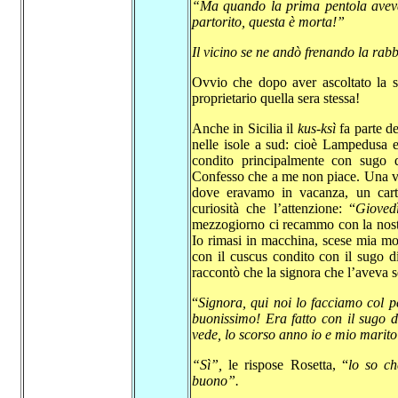
“Ma quando la prima pentola aveva 
partorito, questa è morta!”
Il vicino se ne andò frenando la rabb
Ovvio che dopo aver ascoltato la st
proprietario quella sera stessa!
Anche in Sicilia il
kus-ksì
fa parte de
nelle isole a sud: cioè Lampedusa e 
condito principalmente con sugo 
Confesso che a me non piace. Una vo
dove eravamo in vacanza, un cartel
curiosità che l’attenzione: “
Gioved
mezzogiorno ci recammo con la nostr
Io rimasi in macchina, scese mia mo
con il cuscus condito con il sugo 
raccontò che la signora che l’aveva s
“
Signora, qui noi lo facciamo col 
buonissimo! Era fatto con il sugo 
vede, lo scorso anno io e mio marito 
“Sì”,
le rispose Rosetta, “
lo so ch
buono”.