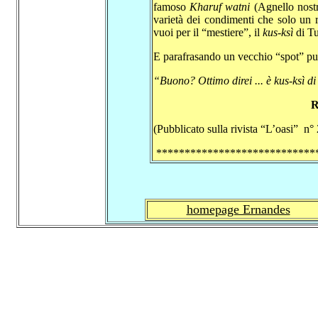
famoso
Kharuf watni
(Agnello nostr
varietà dei condimenti che solo un 
vuoi per il “mestiere”, il
kus-ksì
di Tu
E parafrasando un vecchio “spot” pu
“Buono? Ottimo direi ... è kus-ksì di 
R
(Pubblicato sulla rivista “L’oasi” 
****************************
homepage Ernandes