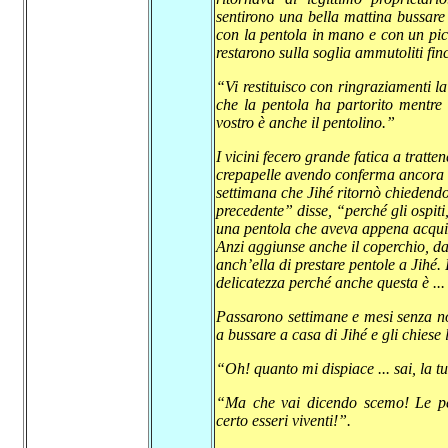
sentirono una bella mattina bussare
con la pentola in mano e con un picc
restarono sulla soglia ammutoliti fin
“Vi restituisco con ringraziamenti l
che la pentola ha partorito mentre
vostro è anche il pentolino.”
I vicini fecero grande fatica a tratte
crepapelle avendo conferma ancora u
settimana che Jihé ritornò chiedendo
precedente” disse, “perché gli ospiti,
una pentola che aveva appena acquis
Anzi aggiunse anche il coperchio, da
anch’ella di prestare pentole a Jihé.
delicatezza perché anche questa è ...
Passarono settimane e mesi senza not
a bussare a casa di Jihé e gli chiese 
“Oh! quanto mi dispiace ... sai, la t
“Ma che vai dicendo scemo! Le pe
certo esseri viventi!”.